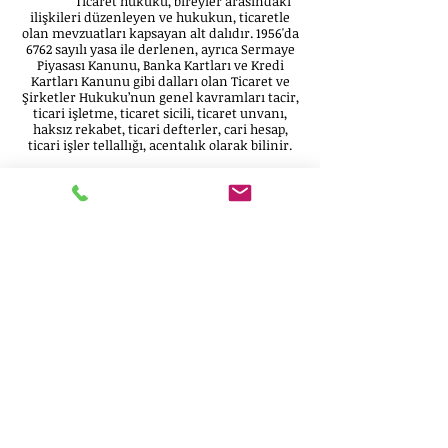
Ticaret hukuku, bireyler arasındaki
ilişkileri düzenleyen ve hukukun, ticaretle
olan mevzuatları kapsayan alt dalıdır. 1956'da
6762 sayılı yasa ile derlenen, ayrıca Sermaye
Piyasası Kanunu, Banka Kartları ve Kredi
Kartları Kanunu gibi dalları olan Ticaret ve
Şirketler Hukuku’nun genel kavramları tacir,
ticari işletme, ticaret sicili, ticaret unvanı,
haksız rekabet, ticari defterler, cari hesap,
ticari işler tellallığı, acentalık olarak bilinir.
Kişi ve kuruluşların ekonomik alanda
gerçekleştirdikleri faaliyetlerin tamamı
aslında hukuk sahasında da ticari faaliyetler
olarak değerlendirilir. Gittikçe
karmaşıklaşan ticari ilişkiler, bunlara ilişkin
ihtilafların önceden öngörülebilmeleri ve
buna göre önlem alınmasını zorunlu kıldığı
gibi, ticari faaliyetlerden kaynaklanan
ihtilafların çözümlenmesi noktasında da
daha dikkatli bir şekilde değerlendirme
yapılmasını gerekli kılmaktadır. Hukuk
Büromuz, Ticaret ve Şirketler Hukuku
alanında uzmanlaşmış ticaret ve şirket
avukatı ekibi ile danışmanlık ve ticari dava
hizmeti vermektedir.