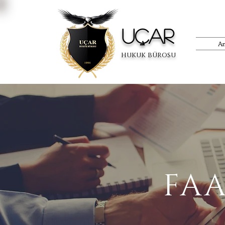
UÇAR
An
hukuk bürosu
FAA