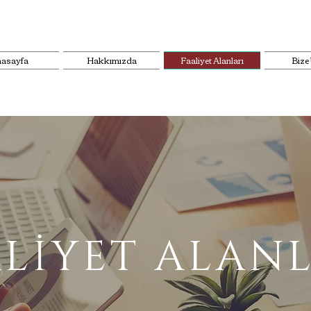
asayfa
Hakkımızda
Faaliyet Alanları
Bize
LİYET ALAN