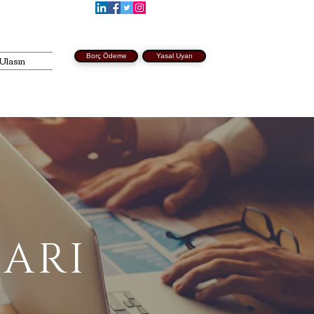
Borç Ödeme
Yasal Uyarı
 Ulasın
LARI