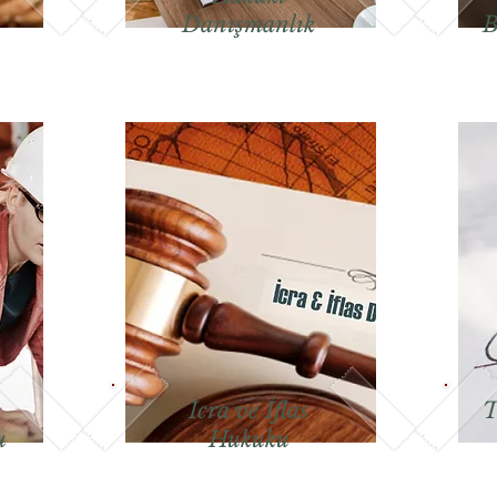
Danışmanlık
B
İcra ve İflas
T
u
Hukuku